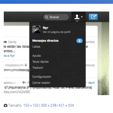
Tamaño:
150 × 150
|
300 × 238
|
421 × 334