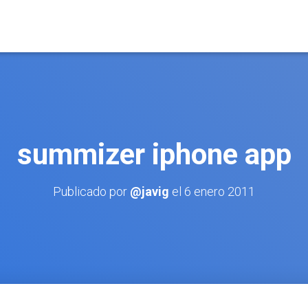
summizer iphone app
Publicado por
@javig
el
6 enero 2011