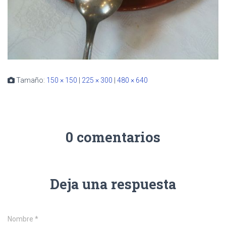
Tamaño:
150 × 150
|
225 × 300
|
480 × 640
0 comentarios
Deja una respuesta
Nombre
*