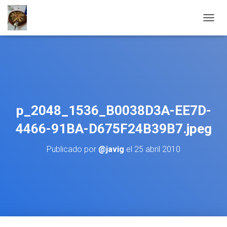
CAMBI
p_2048_1536_B0038D3A-EE7D-
4466-91BA-D675F24B39B7.jpeg
Publicado por
@javig
el
25 abril 2010