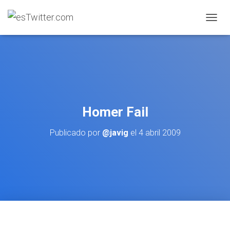
C
A
M
B
I
A
R
M
O
Homer Fail
D
O
Publicado por
@javig
el
4 abril 2009
D
E
N
A
V
E
G
A
C
I