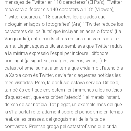
mensajes de Twitter, en 118 caracteres” (El País), “Twitter
rebaixarà al febrer els 140 caràcters a 118” (Vilaweb),
“Twitter escurça a 118 caràcters les piulades que
incloguin enllaços o fotografies” (Ara) i “Twitter reduce los
caracteres de los ‘tuits’ que incluyan enlaces o fotos” (La
Vanguardia), entre molts altres mitjans que van tractar el
tema. Llegint aquests titulars, semblava que Twitter reduís
a la mínima expressió l’espai per incloure i difondre
contingut (ja sigui text, imatges, vídeos, webs,…). El
catastrofisme, sumat a un tema que crida molt l’atenció a
la Xarxa com és Twitter, devia fer d’aquestes notícies les
més visitades. Però, la confusió estava servida. Dit això,
també és cert que ens estem fent immunes a les notícies
d’aquest estil, que ens criden l’atenció i, al mateix instant,
deixen de ser notícia. Tot plegat, un exemple més del què
ja s’ha parlat reiteradament sobre el periodisme en temps
real, de les presses, del groguisme i de la falta de
contrastos. Premsa groga pel catastrofisme que crida