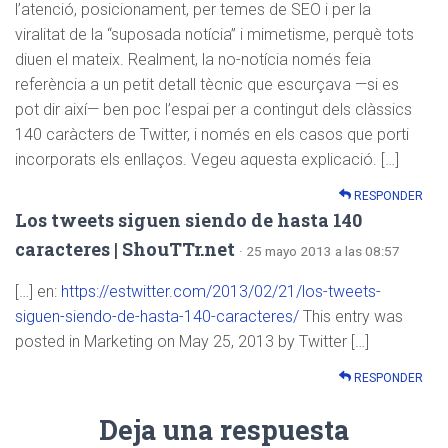
l’atenció, posicionament, per temes de SEO i per la
viralitat de la “suposada notícia” i mimetisme, perquè tots
diuen el mateix. Realment, la no-notícia només feia
referència a un petit detall tècnic que escurçava —si es
pot dir així— ben poc l’espai per a contingut dels clàssics
140 caràcters de Twitter, i només en els casos que porti
incorporats els enllaços. Vegeu aquesta explicació. […]
RESPONDER
Los tweets siguen siendo de hasta 140
caracteres | ShouTTr.net
· 25 mayo 2013 a las 08:57
[…] en:
https://estwitter.com/2013/02/21/los-tweets-
siguen-siendo-de-hasta-140-caracteres/
This entry was
posted in Marketing on May 25, 2013 by Twitter […]
RESPONDER
Deja una respuesta