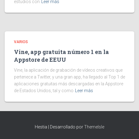
estudios con
Leer más
VARIOS
Vine, app gratuita número 1 en la
Appstore de EEUU
Vine, la aplicación de grabación de vídeos creativos que
pertenece a Twitter, y una gran app, ha llegado al Top 1 de
aplicaciones gratuitas más descargadas en la Appstore
de Estados Unidos, tal y como
Leer más
Hestia | Desarrollado por
ThemeIsle