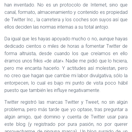
han inventado. No es un protocolo de Internet, sino que
canal, formato, almacenamiento y contenido es propiedad
de Twitter Inc., la carretera y los coches son suyos así que
ellos deciden las normas internas a su total antojo.
Da igual que les hayas apoyado mucho o no, aunque hayas
dedicado cientos o miles de horas a fomentar Twitter de
forma altruista, desde cuando los que creíamos en ello
éramos unos frikis «de atar». Nadie me pidió que lo hiciera,
pero me encanta hacerlo. Y actitudes así molestan, pero
no creo que hagan que cambie mi labor divulgativa, sólo la
entorpecen, lo cual es bajo mi punto de vista poco hábil
puesto que también les influye negativamente.
Twitter registró las marcas Twitter y Tweet, no sin algún
problema, pero más tarde que yo optase, tras preguntar a
algún amigo, qué dominio y cuenta de Twitter usar para
este blog (y registrado por pura pasión, no por querer
aprovecharme de ninguna marca). Un blog surgido de un