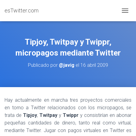
esTwitter.com
CAMBI
Tipjoy, Twitpay y Twippr,
micropagos mediante Twitter
Publicado por
@javig
el
16 abril 2009
Hay actualmente en marcha tres proyectos comerciales
en torno a Twitter relacionados con los micropagos, se
trata de
Tipjoy
,
Twitpay
y
Twippr
y consistirían en abonar
pequeñas cantidades de dinero, tanto real como virtual,
mediante Twitter. Jugar con pagos virtuales en Twitter es