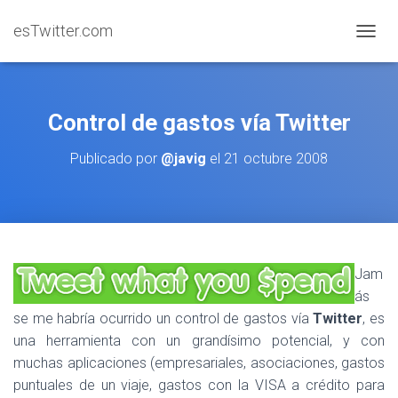
esTwitter.com
CAMBI
Control de gastos vía Twitter
Publicado por
@javig
el
21 octubre 2008
Jam
ás
se me habría ocurrido un control de gastos vía
Twitter
, es
una herramienta con un grandísimo potencial, y con
muchas aplicaciones (empresariales, asociaciones, gastos
puntuales de un viaje, gastos con la VISA a crédito para