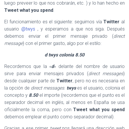
luego preveer lo que nos cobrarán, etc. ) y lo han hecho en
Tweet what you spend
.
El funcionamiento es el siguiente: seguimos vía
Twitter
al
usuario
@twys
, y esperamos a que nos siga. Después
debemos enviar el primer mensaje privado (
direct
message
) con el primer gasto, algo por el estilo:
d twys colonia 8.50
Recordemos que la «
d
» delante del nombre de usuario
sirve para enviar mensajes privados (
direct messages
)
desde cualquier parte de
Twitter
, pero no es necesaria en
la opción de
direct messages
.
twys
es el usuario, colonia el
concepto y
8.50
el importe (recordemos que el punto es el
separador decimal en inglés, al menos en España se usa
oficialmente la coma, pero con
Tweet what you spend
debemos emplear el punto como separador decimal).
Gracias a ese primer
tweet
nos llegará una dirección web