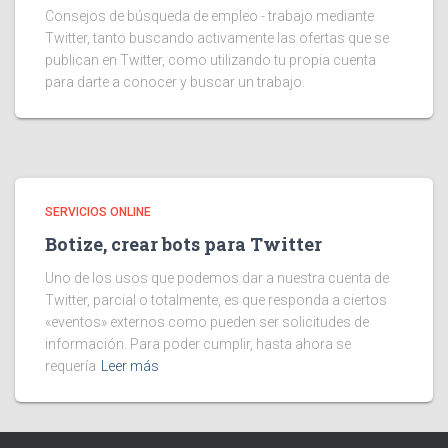
Consejos de búsqueda de empleo - trabajo mediante
Twitter, tanto buscando activamente las ofertas que se
publican en Twitter, como utilizando tu propia cuenta
para darte a conocer y buscar un trabajo.
SERVICIOS ONLINE
Botize, crear bots para Twitter
Uno de los usos que podemos dar a nuestra cuenta de
Twitter, parcial o totalmente, es que responda a ciertos
«eventos» externos como pueden ser solicitudes de
información. Para poder cumplir, hasta ahora se
requería
Leer más